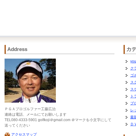
Address
カ
you
ク
ゴ
ス
ス
ト
ブ
ＰＧＡプロゴルファー工藤広治
レ
連絡は電話、メールにてお願いします
最
TEL080-4333-5901 golfkoji＠gmail.com ＠マークを小文字にして
Ｄ
送ってください
アクセスマップ