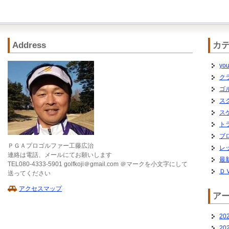
Address
カ
you
ク
ゴ
ス
ス
ト
ブ
ＰＧＡプロゴルファー工藤広治
レ
連絡は電話、メールにてお願いします
最
TEL080-4333-5901 golfkoji＠gmail.com ＠マークを小文字にして
Ｄ
送ってください
アクセスマップ
ア
20
20