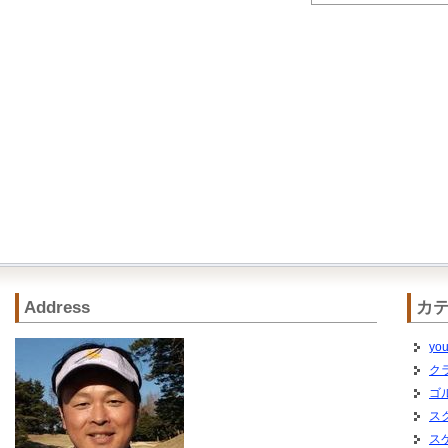
Address
カ
you
ク
ゴ
ス
ス