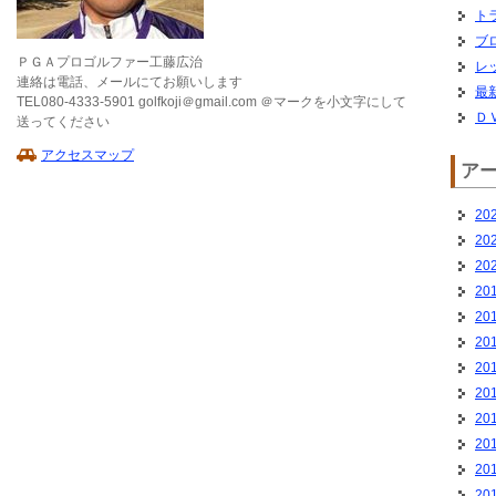
ト
ブ
ＰＧＡプロゴルファー工藤広治
レ
連絡は電話、メールにてお願いします
最
TEL080-4333-5901 golfkoji＠gmail.com ＠マークを小文字にして
Ｄ
送ってください
アクセスマップ
ア
20
20
20
20
20
20
20
20
20
20
20
20