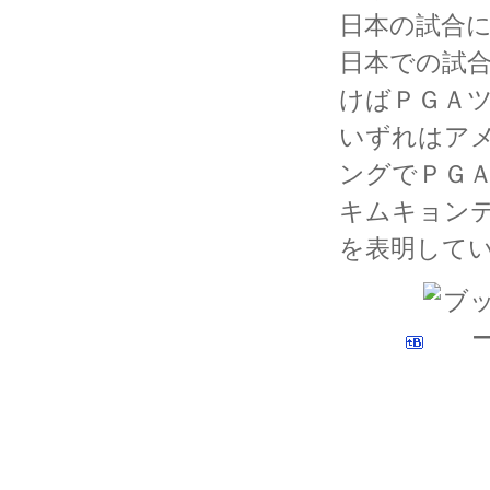
日本の試合
日本での試
けばＰＧＡ
いずれはア
ングでＰＧ
キムキョン
を表明して