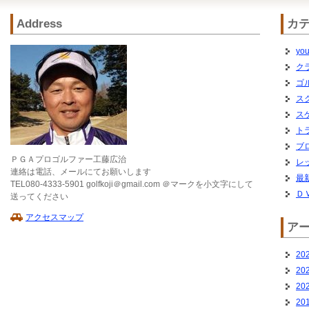
Address
カ
you
ク
ゴ
ス
ス
ト
ブ
ＰＧＡプロゴルファー工藤広治
レ
連絡は電話、メールにてお願いします
最
TEL080-4333-5901 golfkoji＠gmail.com ＠マークを小文字にして
Ｄ
送ってください
アクセスマップ
ア
20
20
20
20