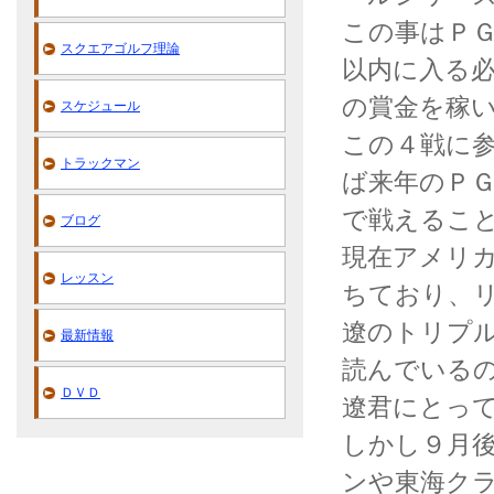
この事はＰ
スクエアゴルフ理論
以内に入る
の賞金を稼
スケジュール
この４戦に
トラックマン
ば来年のＰ
で戦えるこ
ブログ
現在アメリ
レッスン
ちており、
遼のトリプ
最新情報
読んでいる
ＤＶＤ
遼君にとっ
しかし９月
ンや東海ク