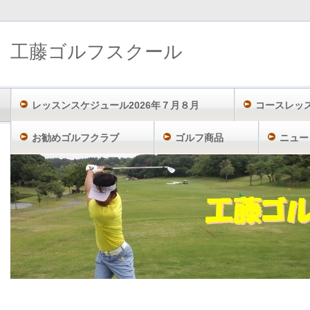
工藤ゴルフスクール
レッスンスケジュール2026年７月８月
コースレッ
お勧めゴルフクラブ
ゴルフ商品
ニュー
工藤ゴルフスクール TOP
最新情報
石川遼に特別一時会員資格