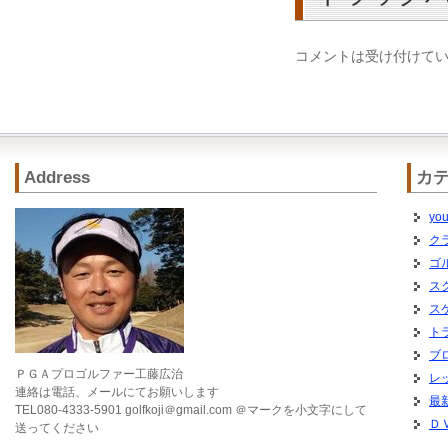
コメントは受け付けて
Address
カ
you
ク
ゴ
ス
ス
ト
ブ
ＰＧＡプロゴルファー工藤広治
レ
連絡は電話、メールにてお願いします
最
TEL080-4333-5901 golfkoji＠gmail.com ＠マークを小文字にして
Ｄ
送ってください