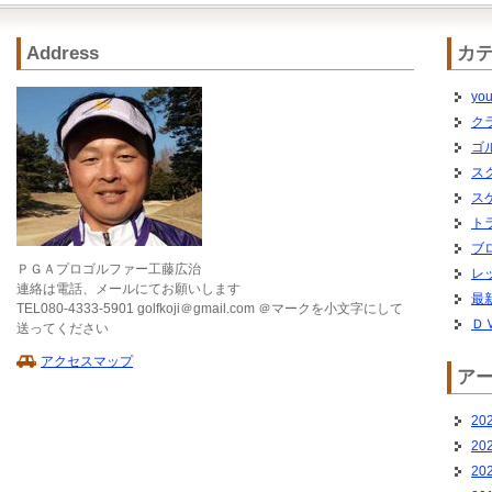
Address
カ
you
ク
ゴ
ス
ス
ト
ブ
ＰＧＡプロゴルファー工藤広治
レ
連絡は電話、メールにてお願いします
最
TEL080-4333-5901 golfkoji＠gmail.com ＠マークを小文字にして
Ｄ
送ってください
アクセスマップ
ア
20
20
20