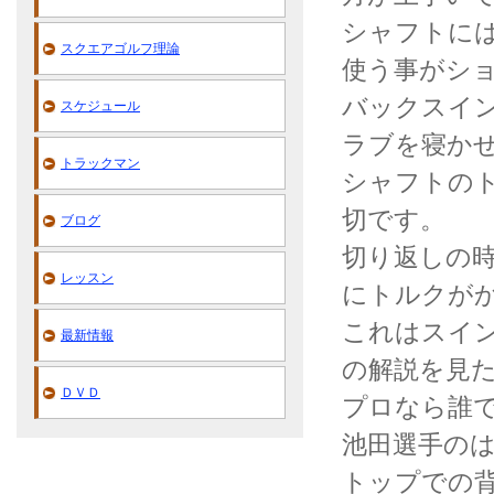
シャフトに
スクエアゴルフ理論
使う事がシ
バックスイ
スケジュール
ラブを寝か
トラックマン
シャフトの
切です。
ブログ
切り返しの
レッスン
にトルクが
これはスイ
最新情報
の解説を見
ＤＶＤ
プロなら誰
池田選手の
トップでの